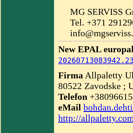
MG SERVISS 
Tel. +371 2912
info@mgserviss.
New EPAL europalle
20260713083942.2
Firma
Allpaletty U
80522 Zavodske ; 
Telefon
+3809661
eMail
bohdan.deht
http://allpaletty.co