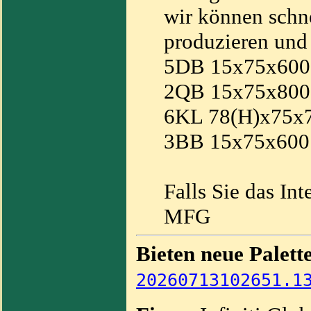
wir können schne
produzieren und 
5DB 15x75x600
2QB 15x75x800
6KL 78(H)x75x
3BB 15x75x600
Falls Sie das Int
MFG
Bieten neue Palett
20260713102651.1