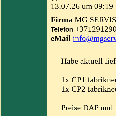
13.07.26 um 09:19 
Firma
MG SERVI
+37129129
Telefon
eMail
info@mgserv
Habe aktuell lie
1x CP1 fabrikne
1x CP2 fabrikne
Preise DAP und B