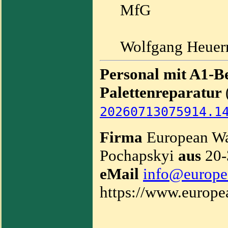
MfG
Wolfgang Heue
Personal mit A1-Be
Palettenreparatur
20260713075914.1
Firma
European Way
Pochapskyi
aus
20-
eMail
info@europe
https://www.europ