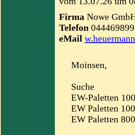
vom 13.07.26 um 0
Firma
Nowe Gmb
Telefon
04446989
eMail
w.heuermann
Moinsen,
Suche
EW-Paletten 100
EW Paletten 10
EW Paletten 800