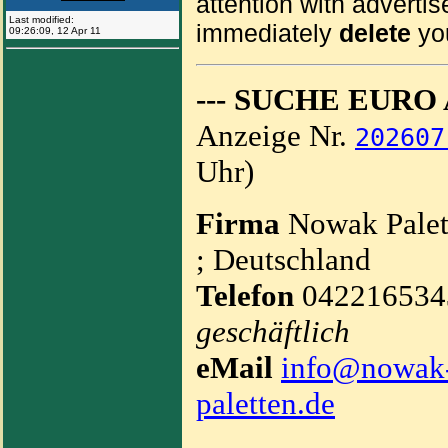
attention with advertis
Last modified:
immediately
delete
you
09:26:09
,
12 Apr 11
--- SUCHE EURO 
Anzeige Nr.
202607
Uhr)
Firma
Nowak Pale
; Deutschland
Telefon
04221653
geschäftlich
eMail
info@nowak-
paletten.de