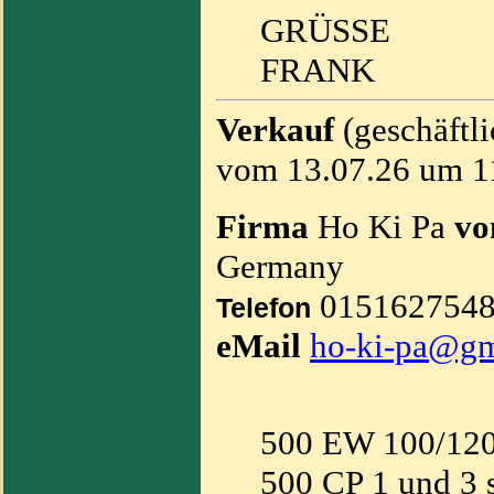
GRÜSSE
FRANK
Verkauf
(geschäftl
vom 13.07.26 um 1
Firma
Ho Ki Pa
vo
Germany
015162754
Telefon
eMail
ho-ki-pa@g
500 EW 100/120
500 CP 1 und 3 s