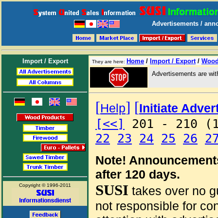
Advertisements / anno
Import / Export
Home
/
Import / Export
/
Wood
They are here:
Advertisements are wi
[
]
[
Help
Initiate Adve
[<<]
201 - 210 (
22
23
24
25
26
2
Note! Announcements
after 120 days.
SUSI
Copyright © 1996-2011
takes over no gu
not responsible for co