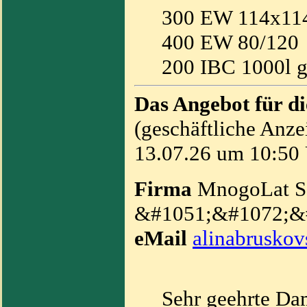
300 EW 114x11
400 EW 80/120
200 IBC 1000l g
Das Angebot für d
(geschäftliche Anze
13.07.26 um 10:50 
Firma
MnogoLat 
&#1051;&#1072;&
eMail
alinabrusko
Sehr geehrte Da