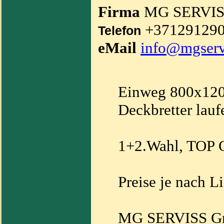
Firma
MG SERVI
+37129129
Telefon
eMail
info@mgserv
Einweg 800x120
Deckbretter lau
1+2.Wahl, TOP Q
Preise je nach Li
MG SERVISS 