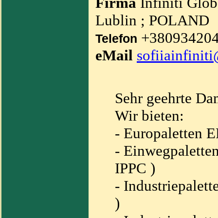
Firma
Infiniti Glob
Lublin ; POLAND
+3809342048
Telefon
eMail
sofiiainfini
Sehr geehrte Da
Wir bieten:
- Europaletten 
- Einwegpaletten
IPPC )
- Industriepalet
)