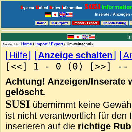
Inserate / Anzeigen
Im
Home
/
Import / Export
/
Umwelttechnik
Sie sind hier:
[
]
[
]
[
Hilfe
Anzeige schalten
An
[<<] 1 - 0 (0) [>>] --
Achtung! Anzeigen/Inserate 
gelöscht.
SUSI
übernimmt keine Gewähr 
ist nicht verantwortlich für den 
inserieren auf die
richtige Rub